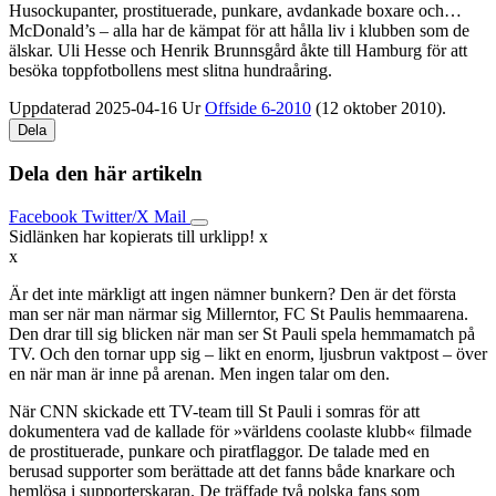
Husockupanter, prostituerade, punkare, avdankade boxare och…
McDonald’s – alla har de kämpat för att hålla liv i klubben som de
älskar. Uli Hesse och Henrik Brunnsgård åkte till Hamburg för att
besöka toppfotbollens mest slitna hundraåring.
Uppdaterad 2025-04-16
Ur
Offside 6-2010
(12 oktober 2010).
Dela
Dela den här artikeln
Facebook
Twitter/X
Mail
Sidlänken har kopierats till urklipp!
x
x
Är det inte märkligt att ingen nämner bunkern? Den är det första
man ser när man närmar sig Millerntor, FC St Paulis hemmaarena.
Den drar till sig blicken när man ser St Pauli spela hemmamatch på
TV. Och den tornar upp sig – likt en enorm, ljusbrun vaktpost – över
en när man är inne på arenan. Men ingen talar om den.
När CNN skickade ett TV-team till St Pauli i somras för att
dokumentera vad de kallade för »världens coolaste klubb« filmade
de prostituerade, punkare och piratflaggor. De talade med en
berusad supporter som berättade att det fanns både knarkare och
hemlösa i supporterskaran. De träffade två polska fans som