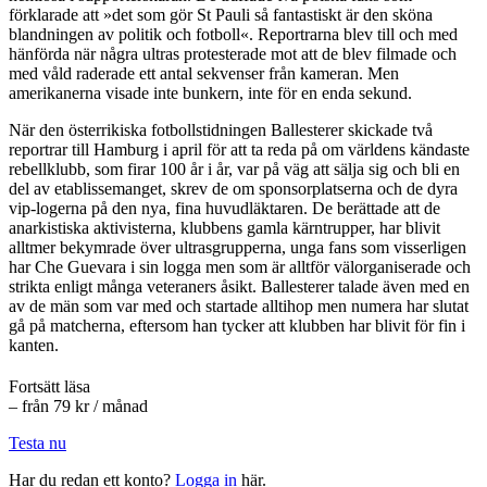
förklarade att »det som gör St Pauli så fantastiskt är den sköna
blandningen av politik och fotboll«. Reportrarna blev till och med
hänförda när några ultras protesterade mot att de blev filmade och
med våld raderade ett antal sekvenser från kameran. Men
amerikanerna visade inte bunkern, inte för en enda sekund.
När den österrikiska fotbollstidningen Ballesterer skickade två
reportrar till Hamburg i april för att ta reda på om världens kändaste
rebellklubb, som firar 100 år i år, var på väg att sälja sig och bli en
del av etablissemanget, skrev de om sponsorplatserna och de dyra
vip-logerna på den nya, fina huvudläktaren. De berättade att de
anarkistiska aktivisterna, klubbens gamla kärntrupper, har blivit
alltmer bekymrade över ultrasgrupperna, unga fans som visserligen
har Che Guevara i sin logga men som är alltför välorganiserade och
strikta enligt många veteraners åsikt. Ballesterer talade även med en
av de män som var med och startade alltihop men numera har slutat
gå på matcherna, eftersom han tycker att klubben har blivit för fin i
kanten.
Fortsätt läsa
– från 79 kr / månad
Testa nu
Har du redan ett konto?
Logga in
här.