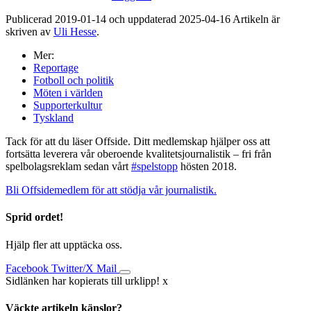
Publicerad 2019-01-14 och uppdaterad 2025-04-16 Artikeln är
skriven av
Uli Hesse
.
Mer:
Reportage
Fotboll och politik
Möten i världen
Supporterkultur
Tyskland
Tack för att du läser Offside. Ditt medlemskap hjälper oss att
fortsätta leverera vår oberoende kvalitetsjournalistik – fri från
spelbolagsreklam sedan vårt
#spelstopp
hösten 2018.
Bli Offsidemedlem för att stödja vår journalistik.
Sprid ordet!
Hjälp fler att upptäcka oss.
Facebook
Twitter/X
Mail
Sidlänken har kopierats till urklipp!
x
Väckte artikeln känslor?