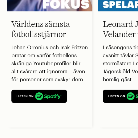
Världens sämsta
Leonard J
fotbollsstjärnor
Velander 
Johan Orrenius och Isak Fritzon
I säsongens ti
pratar om varför fotbollens
avsnitt tävlar
skräniga Youtubeprofiler blir
stormästare L
allt svårare att ignorera – även
Jägerskiöld V
för personer som avskyr dem.
hemlig gäst.