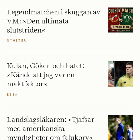
Legendmatchen i skuggan av
VM: »Den ultimata
slutstriden«
NYHETER
Kulan, Göken och hatet:
»Kände att jag var en
maktfaktor«
ESSÄ
Landslagsläkaren: »Tjafsar
med amerikanska
myndigheter om falukorv«