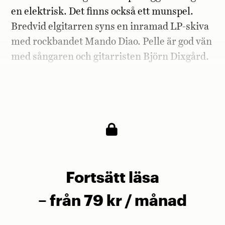
en elektrisk. Det finns också ett munspel.
Bredvid elgitarren syns en inramad LP-skiva
med rockbandet Mando Diao. Pelle är god vän
med sångaren och gitarristen Björn Dixgård.
– De har också sin största publik i Tyskland,
säger Pelle och flinar.
Fortsätt läsa
– från 79 kr / månad