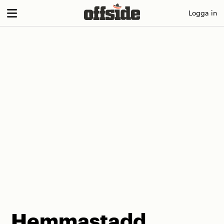
Skip
Logga in
to
content
Hemmastadd