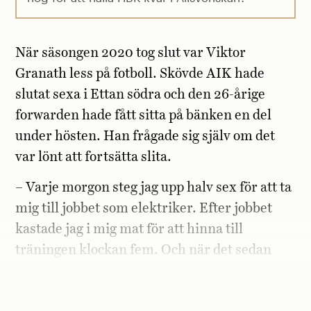
När säsongen 2020 tog slut var Viktor
Granath less på fotboll. Skövde AIK hade
slutat sexa i Ettan södra och den 26-årige
forwarden hade fått sitta på bänken en del
under hösten. Han frågade sig själv om det
var lönt att fortsätta slita.
– Varje morgon steg jag upp halv sex för att ta
mig till jobbet som elektriker. Efter jobbet
kastade jag i mig mat för att hinna till
träningen klockan fem. Och när det sedan
inte lyfte … jag hade absolut många stunder
av tvivel.