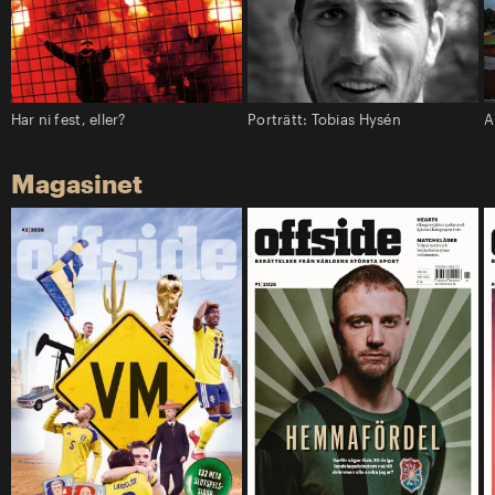
Har ni fest, eller?
Porträtt: Tobias Hysén
A
Magasinet