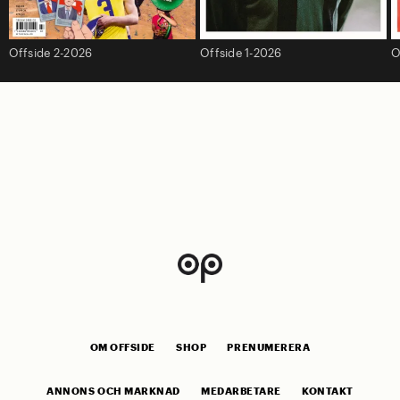
Offside 2-2026
Offside 1-2026
O
OM OFFSIDE
SHOP
PRENUMERERA
ANNONS OCH MARKNAD
MEDARBETARE
KONTAKT