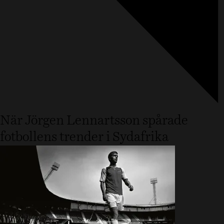
När Jörgen Lennartsson spårade
fotbollens trender i Sydafrika