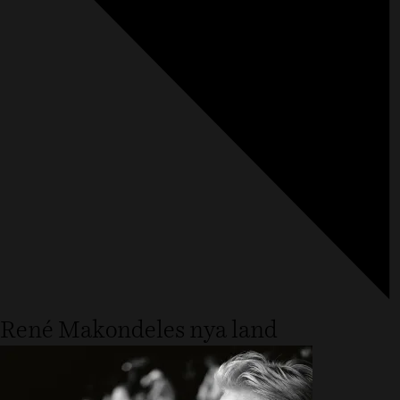
René Makondeles nya land