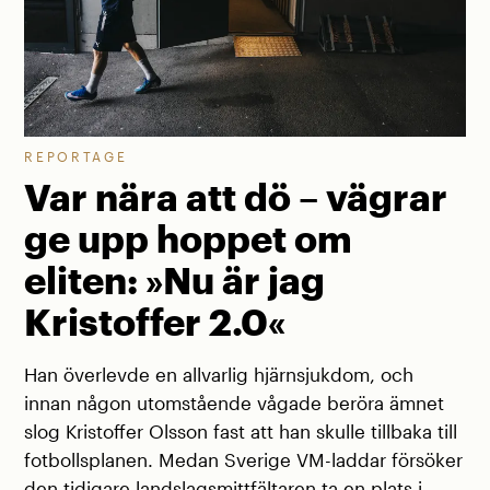
REPORTAGE
Var nära att dö – vägrar
ge upp hoppet om
eliten: »Nu är jag
Kristoffer 2.0«
Han överlevde en allvarlig hjärnsjukdom, och
innan någon utomstående vågade beröra ämnet
slog Kristoffer Olsson fast att han skulle tillbaka till
fotbollsplanen. Medan Sverige VM-laddar försöker
den tidigare landslagsmittfältaren ta en plats i