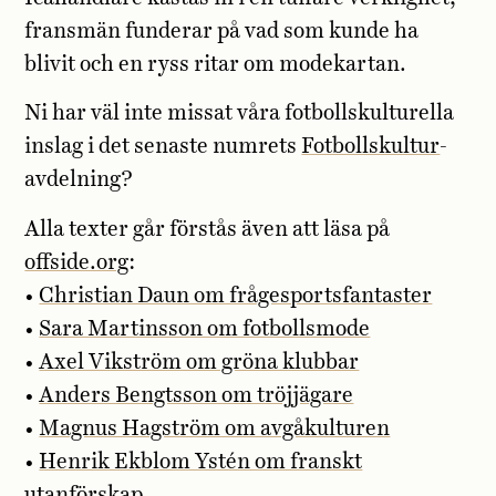
fransmän funderar på vad som kunde ha
blivit och en ryss ritar om modekartan.
Ni har väl inte missat våra fotbollskulturella
inslag i det senaste numrets
Fotbollskultur
-
avdelning?
Alla texter går förstås även att läsa på
offside.org
:
•
Christian Daun om frågesportsfantaster
•
Sara Martinsson om fotbollsmode
•
Axel Vikström om gröna klubbar
•
Anders Bengtsson om tröjjägare
•
Magnus Hagström om avgåkulturen
•
Henrik Ekblom Ystén om franskt
utanförskap