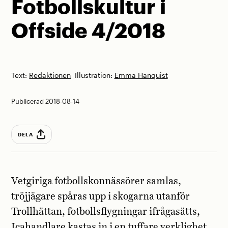
Fotbollskultur i
Offside 4/2018
Text:
Redaktionen
Illustration:
Emma Hanquist
Publicerad 2018-08-14
DELA
Vetgiriga fotbollskonnässörer samlas,
tröjjägare spåras upp i skogarna utanför
Trollhättan, fotbollsflygningar ifrågasätts,
Icahandlare kastas in i en tuffare verklighet,