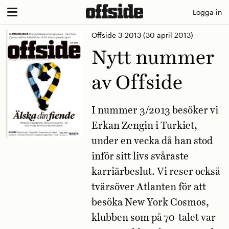
Skip
Logga in
to
Offside 3-2013
(30 april 2013)
content
Nytt nummer
av Offside
I nummer 3/2013 besöker vi
Erkan Zengin i Turkiet,
under en vecka då han stod
inför sitt livs svåraste
karriärbeslut. Vi reser också
tvärsöver Atlanten för att
besöka New York Cosmos,
klubben som på 70-talet var