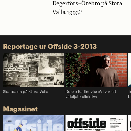
Degerfors–Örebro på Stora
Valla 1993?
Reportage ur Offside 3-2013
Skandalen på Stora Valla
Dusko Radinovic: »Vi var ett
T
väloljat kollektiv«
b
Magasinet