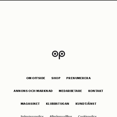
OM OFFSIDE
SHOP
PRENUMERERA
ANNONS OCH MARKNAD
MEDARBETARE
KONTAKT
MAGASINET
KLUBBSTUGAN
KUNDTJÄNST
Sekretesspolicy
Allmänna villkor
Cookiepolicy