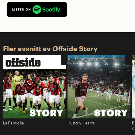
Fler avsnitt av Offside Story
La Famiglia
Hungry Hearts
B
d