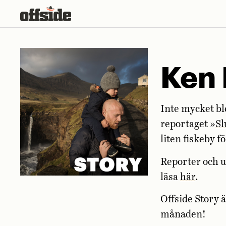
Skip
to
content
Ken 
Inte mycket bl
reportaget »
Sl
liten fiskeby f
Reporter och u
läsa
här
.
Offside Story 
månaden!