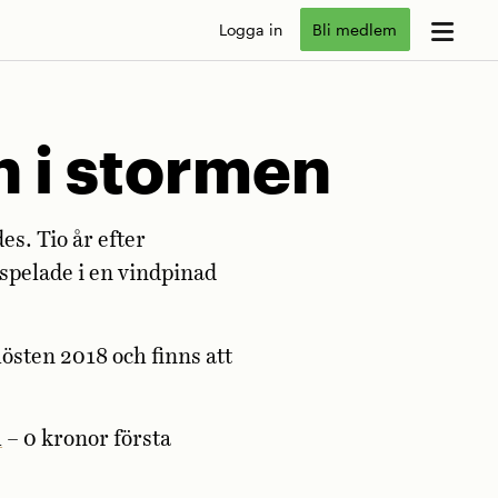
Logga in
Bli medlem
n i stormen
s. Tio år efter
spelade i en vindpinad
östen 2018 och finns att
m
– 0 kronor första