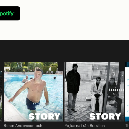
Bosse Andersson och
Pojkarna från Brasilien
Th