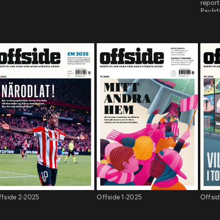
report
Pavlid
ffside 2-2025
Offside 1-2025
Offsi