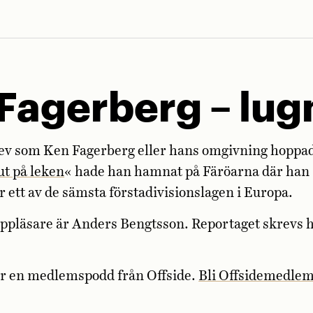
Fagerberg – lug
ev som Ken Fagerberg eller hans omgivning hoppade
ut på leken
« hade han hamnat på Färöarna där han 
ör ett av de sämsta förstadivisionslagen i Europa.
ppläsare är Anders Bengtsson. Reportaget skrevs h
är en medlemspodd från Offside.
Bli Offsidemedle