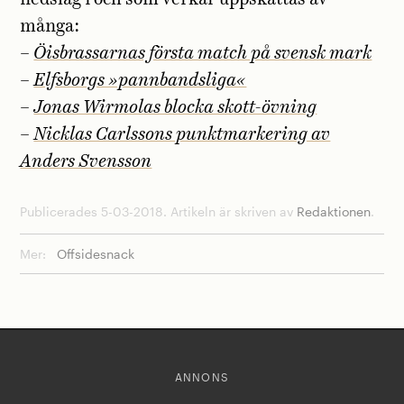
många:
–
Öisbrassarnas första match på svensk mark
–
Elfsborgs »pannbandsliga«
–
Jonas Wirmolas blocka skott-övning
–
Nicklas Carlssons punktmarkering av
Anders Svensson
Publicerades 5-03-2018. Artikeln är skriven av
Redaktionen
.
Mer:
Offsidesnack
ANNONS