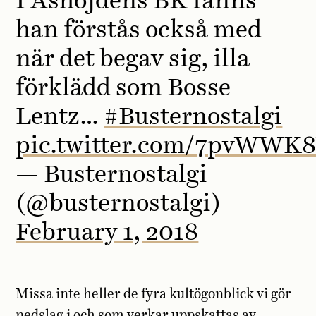
I Åshöjdens BK fanns
han förstås också med
när det begav sig, illa
förklädd som Bosse
Lentz…
#Busternostalgi
pic.twitter.com/7pvWWK
— Busternostalgi
(@busternostalgi)
February 1, 2018
Missa inte heller de fyra kultögonblick vi gör
nedslag i och som verkar uppskattas av