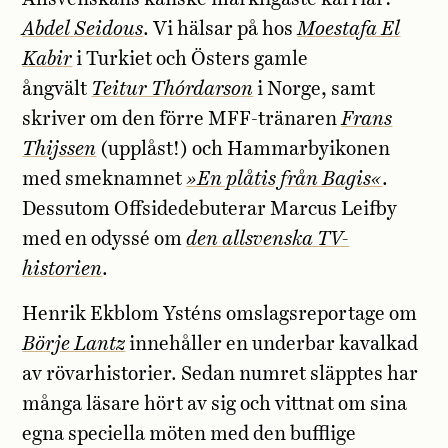
Abdel Seidous
. Vi hälsar på hos
Moestafa El
Kabir
i Turkiet och Östers gamle
ångvält
Teitur Thórdarson
i Norge, samt
skriver om den förre MFF-tränaren
Frans
Thijssen
(upplåst!) och Hammarbyikonen
med smeknamnet
»En plåtis från Bagis«
.
Dessutom Offsidedebuterar Marcus Leifby
med en odyssé om
den allsvenska TV-
historien
.
Henrik Ekblom Ysténs omslagsreportage om
Börje Lantz
innehåller en underbar kavalkad
av rövarhistorier. Sedan numret släpptes har
många läsare hört av sig och vittnat om sina
egna speciella möten med den bufflige