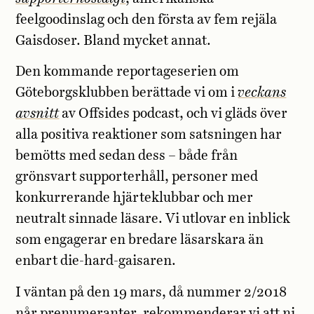
feelgoodinslag och den första av fem rejäla
Gaisdoser. Bland mycket annat.
Den kommande reportageserien om
Göteborgsklubben berättade vi om i
veckans
avsnitt
av Offsides podcast, och vi gläds över
alla positiva reaktioner som satsningen har
bemötts med sedan dess – både från
grönsvart supporterhåll, personer med
konkurrerande hjärteklubbar och mer
neutralt sinnade läsare. Vi utlovar en inblick
som engagerar en bredare läsarskara än
enbart die-hard-gaisaren.
I väntan på den 19 mars, då nummer 2/2018
når prenumeranter, rekommenderar vi att ni