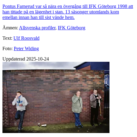
Pontus Farnerud var så nära en övergång till IFK Göteborg 1998 att
han tittade på en lägenhet i stan. 13 säsonger utomlands kom
emellan innan han till sist vände hem.
Ämnen:
Allsvenska profiler
,
IFK Göteborg
Text:
Ulf Roosvald
Foto:
Peter Widing
Uppdaterad 2025-10-24