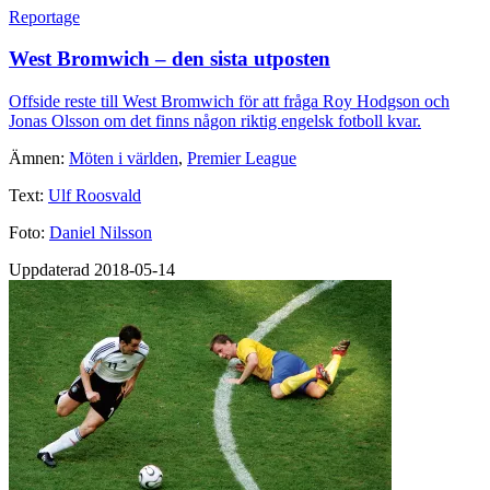
Reportage
West Bromwich – den sista utposten
Offside reste till West Bromwich för att fråga Roy Hodgson och
Jonas Olsson om det finns någon rikti­g engelsk fotboll kvar.
Ämnen:
Möten i världen
,
Premier League
Text:
Ulf Roosvald
Foto:
Daniel Nilsson
Uppdaterad 2018-05-14