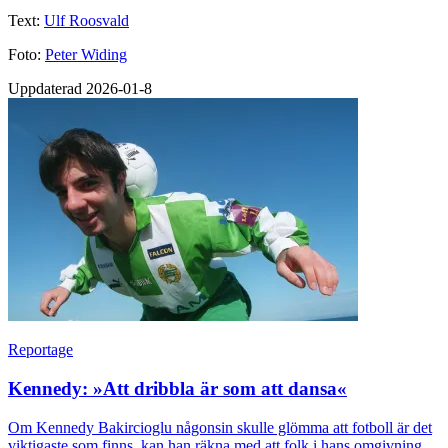
Text:
Ulf Roosvald
Foto:
Peter Widing
Uppdaterad 2026-01-8
Reportage
Kennedy: »Att dribbla är som att dansa«
Om Kennedy Bakircioglu någonsin skulle glömma att fotboll är det
viktigaste som finns, kan han räkna med att folk i hans omgivning