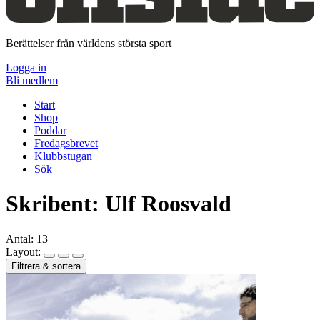
Berättelser från världens största sport
Logga in
Bli medlem
Start
Shop
Poddar
Fredagsbrevet
Klubbstugan
Sök
Skribent:
Ulf Roosvald
Antal:
13
Layout:
Filtrera & sortera