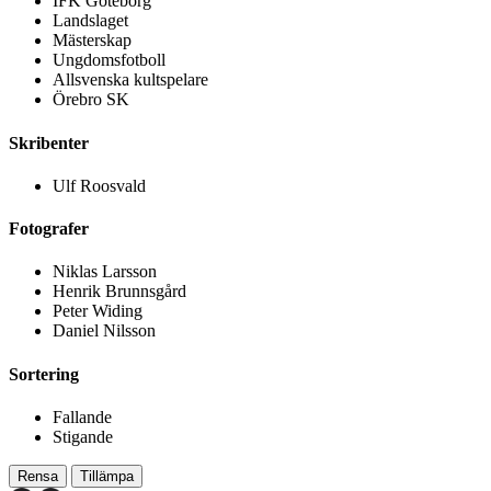
IFK Göteborg
Landslaget
Mästerskap
Ungdomsfotboll
Allsvenska kultspelare
Örebro SK
Skribenter
Ulf Roosvald
Fotografer
Niklas Larsson
Henrik Brunnsgård
Peter Widing
Daniel Nilsson
Sortering
Fallande
Stigande
Rensa
Tillämpa