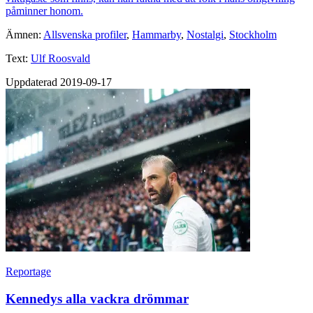
påminner honom.
Ämnen:
Allsvenska profiler
,
Hammarby
,
Nostalgi
,
Stockholm
Text:
Ulf Roosvald
Uppdaterad 2019-09-17
Reportage
Kennedys alla vackra drömmar