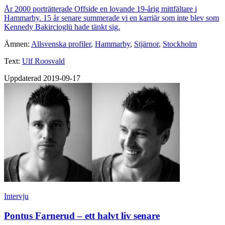
År 2000 porträtterade Offside en lovande 19-årig mittfältare i
Hammarby. 15 år senare summerade vi en karriär som inte blev som
Kennedy Bakircioglü hade tänkt sig.
Ämnen:
Allsvenska profiler
,
Hammarby
,
Stjärnor
,
Stockholm
Text:
Ulf Roosvald
Uppdaterad 2019-09-17
Intervju
Pontus Farnerud – ett halvt liv senare