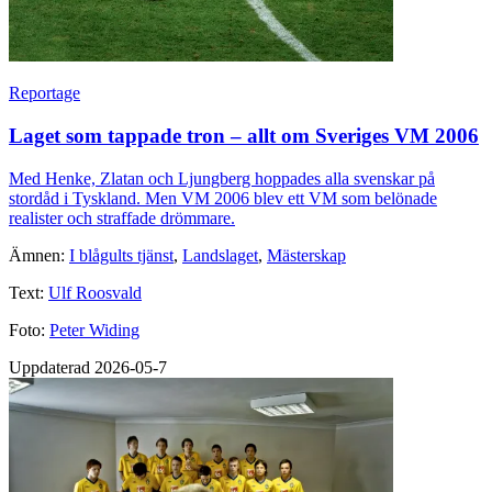
Reportage
Laget som tappade tron – allt om Sveriges VM 2006
Med Henke, Zlatan och Ljungberg hoppades alla svenskar på
stordåd i Tyskland. Men VM 2006 blev ett VM som belönade
realister och straffade drömmare.
Ämnen:
I blågults tjänst
,
Landslaget
,
Mästerskap
Text:
Ulf Roosvald
Foto:
Peter Widing
Uppdaterad 2026-05-7