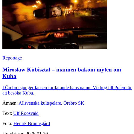
Reportage
Miroslaw Kubisztal – mannen bakom myten om
Kuba
I Örebro sjunger fansen fortfarande hans namn. Vi drog till Polen för
att besöka Kuba.
Ämnen:
Allsvenska kultspelare
,
Örebro SK
Text:
Ulf Roosvald
Foto:
Henrik Brunnsgård
Uppdaterad 2026-01-26