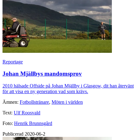
Reportage
Johan Mjällbys mandomsprov
2010 hälsade Offside på Johan Mjällby i Glasgow, dit han återvänt
för att visa en ny generation vad som krävs.
Ämnen:
Fotbollstränare
,
Möten i världen
Text:
Ulf Roosvald
Foto:
Henrik Brunnsgård
Publicerad 2020-06-2