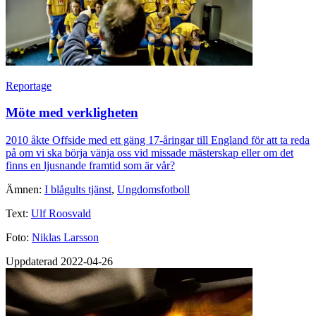
Reportage
Möte med verkligheten
2010 åkte Offside med ett gäng 17-åringar till England för att ta reda
på om vi ska börja vänja oss vid missade mästerskap eller om det
finns en ljusnande framtid som är vår?
Ämnen:
I blågults tjänst
,
Ungdomsfotboll
Text:
Ulf Roosvald
Foto:
Niklas Larsson
Uppdaterad 2022-04-26