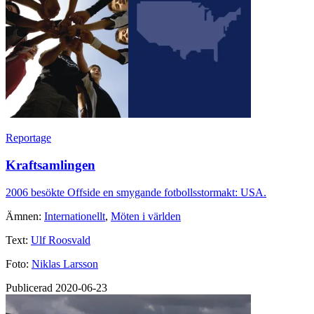
Reportage
Kraftsamlingen
2006 besökte Offside en smygande fotbollsstormakt: USA.
Ämnen:
Internationellt
,
Möten i världen
Text:
Ulf Roosvald
Foto:
Niklas Larsson
Publicerad 2020-06-23