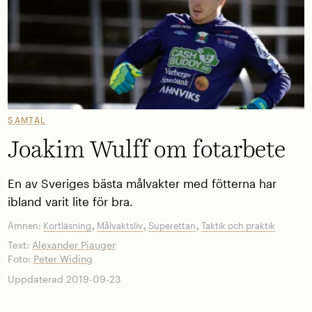
SAMTAL
Joakim Wulff om fotarbete
En av Sveriges bästa målvakter med fötterna har
ibland varit lite för bra.
,
,
,
Ämnen:
Kortläsning
Målvaktsliv
Superettan
Taktik och praktik
Text:
Alexander Piauger
Foto:
Peter Widing
Uppdaterad 2019-09-23