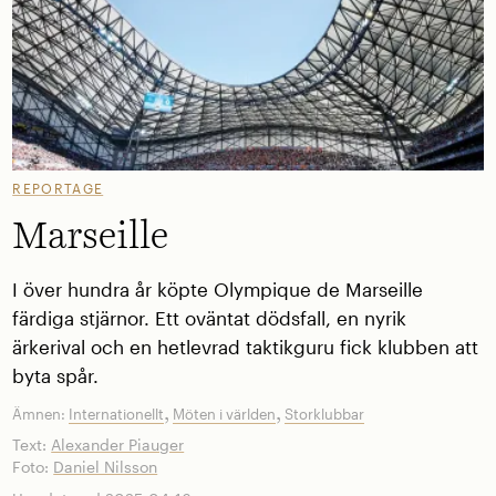
REPORTAGE
Marseille
I över hundra år köpte Olympique de Marseille
färdiga stjärnor. Ett oväntat dödsfall, en nyrik
ärkerival och en hetlevrad taktikguru fick klubben att
byta spår.
,
,
Ämnen:
Internationellt
Möten i världen
Storklubbar
Text:
Alexander Piauger
Foto:
Daniel Nilsson