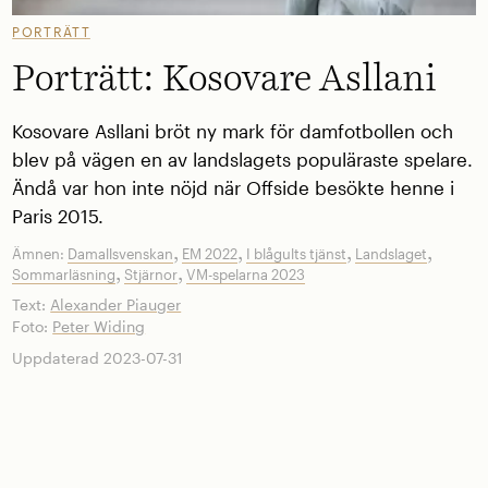
PORTRÄTT
Porträtt: Kosovare Asllani
Kosovare Asllani bröt ny mark för damfotbollen och
blev på vägen en av landslagets populäraste spelare.
Ändå var hon inte nöjd när Offside besökte henne i
Paris 2015.
,
,
,
,
Ämnen:
Damallsvenskan
EM 2022
I blågults tjänst
Landslaget
,
,
Sommarläsning
Stjärnor
VM-spelarna 2023
Text:
Alexander Piauger
Foto:
Peter Widing
Uppdaterad 2023-07-31