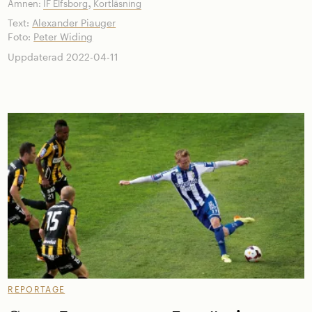
,
Ämnen:
IF Elfsborg
Kortläsning
Text:
Alexander Piauger
Foto:
Peter Widing
Uppdaterad 2022-04-11
REPORTAGE