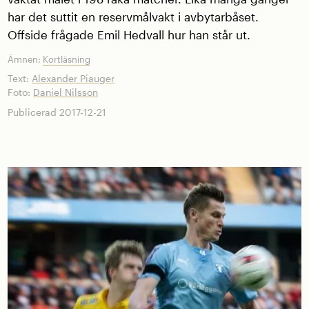
har det suttit en reservmålvakt i avbytarbåset.
Offside frågade Emil Hedvall hur han står ut.
Ämnen:
Kortläsning
Text:
Alexander Piauger
Foto:
Daniel Nilsson
Publicerad 2017-12-21