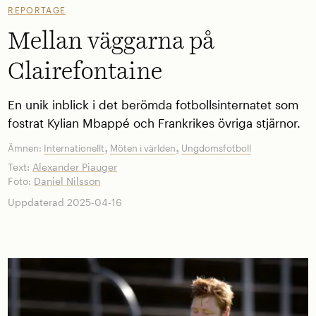
REPORTAGE
Mellan väggarna på
Clairefontaine
En unik inblick i det berömda fotbollsinternatet som
fostrat Kylian Mbappé och Frankrikes övriga stjärnor.
,
,
Ämnen:
Internationellt
Möten i världen
Ungdomsfotboll
Text:
Alexander Piauger
Foto:
Daniel Nilsson
Uppdaterad 2025-04-16