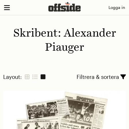
Skip
Logga in
to
content
Skribent:
Alexander
Piauger
Layout:
Filtrera & sortera