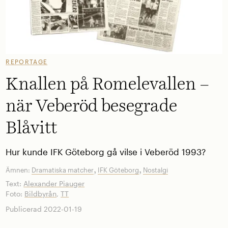
REPORTAGE
Knallen på Romelevallen –
när Veberöd besegrade
Blåvitt
Hur kunde IFK Göteborg gå vilse i Veberöd 1993?
,
,
Ämnen:
Dramatiska matcher
IFK Göteborg
Nostalgi
Text:
Alexander Piauger
Foto:
Bildbyrån
,
TT
Publicerad 2022-01-19