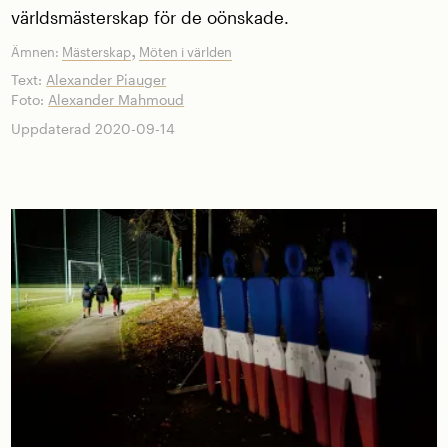
världsmästerskap för de oönskade.
,
Ämnen:
Mästerskap
Möten i världen
Text:
Alexander Piauger
Foto:
Alexander Mahmoud
Uppdaterad 2020-09-14