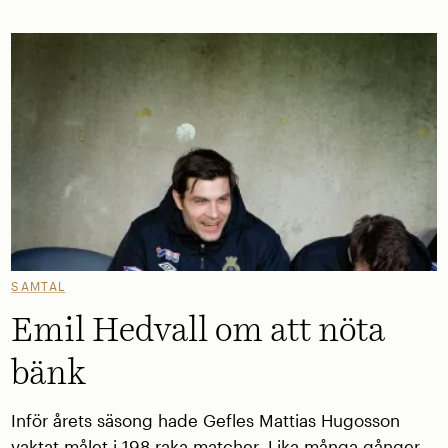
SAMTAL
Emil Hedvall om att nöta
bänk
Inför årets säsong hade Gefles Mattias Hugosson
vaktat målet i 198 raka matcher. Lika många gånger