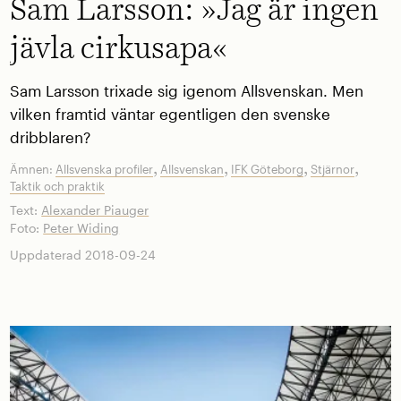
Sam Larsson: »Jag är ingen
jävla cirkusapa«
Sam Larsson trixade sig igenom Allsvenskan. Men
vilken framtid väntar egentligen den svenske
dribblaren?
,
,
,
,
Ämnen:
Allsvenska profiler
Allsvenskan
IFK Göteborg
Stjärnor
Taktik och praktik
Text:
Alexander Piauger
Foto:
Peter Widing
Uppdaterad 2018-09-24